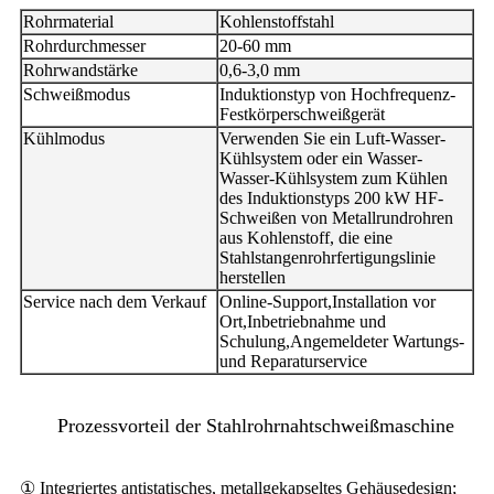
Rohrmaterial
Kohlenstoffstahl
Rohrdurchmesser
20-60 mm
Rohrwandstärke
0,6-3,0 mm
Schweißmodus
Induktionstyp von Hochfrequenz-
Festkörperschweißgerät
Kühlmodus
Verwenden Sie ein Luft-Wasser-
Kühlsystem oder ein Wasser-
Wasser-Kühlsystem zum Kühlen
des Induktionstyps 200 kW HF-
Schweißen von Metallrundrohren
aus Kohlenstoff, die eine
Stahlstangenrohrfertigungslinie
herstellen
Service nach dem Verkauf
Online-Support,Installation vor
Ort,Inbetriebnahme und
Schulung,Angemeldeter Wartungs-
und Reparaturservice
Prozessvorteil der Stahlrohrnahtschweißmaschine
① Integriertes antistatisches, metallgekapseltes Gehäusedesign;