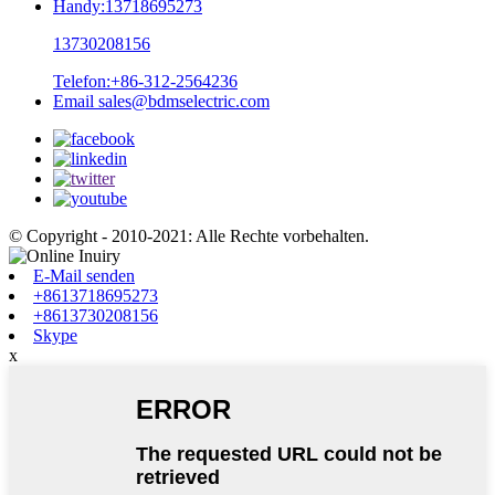
Handy:
13718695273
13730208156
Telefon:
+86-312-2564236
Email
sales@bdmselectric.com
© Copyright - 2010-2021: Alle Rechte vorbehalten.
E-Mail senden
+8613718695273
+8613730208156
Skype
x