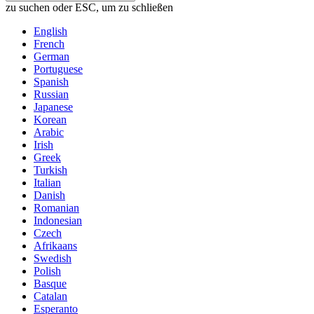
zu suchen oder ESC, um zu schließen
English
French
German
Portuguese
Spanish
Russian
Japanese
Korean
Arabic
Irish
Greek
Turkish
Italian
Danish
Romanian
Indonesian
Czech
Afrikaans
Swedish
Polish
Basque
Catalan
Esperanto