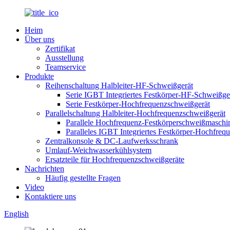
Heim
Über uns
Zertifikat
Ausstellung
Teamservice
Produkte
Reihenschaltung Halbleiter-HF-Schweißgerät
Serie IGBT Integriertes Festkörper-HF-Schweißge
Serie Festkörper-Hochfrequenzschweißgerät
Parallelschaltung Halbleiter-Hochfrequenzschweißgerät
Parallele Hochfrequenz-Festkörperschweißmaschi
Paralleles IGBT Integriertes Festkörper-Hochfreq
Zentralkonsole & DC-Laufwerksschrank
Umlauf-Weichwasserkühlsystem
Ersatzteile für Hochfrequenzschweißgeräte
Nachrichten
Häufig gestellte Fragen
Video
Kontaktiere uns
English