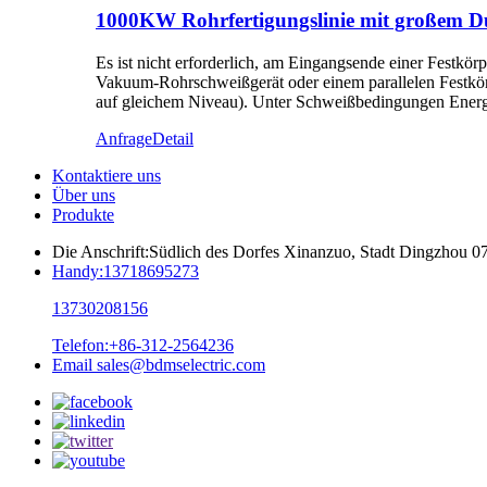
1000KW Rohrfertigungslinie mit großem D
Es ist nicht erforderlich, am Eingangsende einer Festk
Vakuum-Rohrschweißgerät oder einem parallelen Festkör
auf gleichem Niveau). Unter Schweißbedingungen Ener
Anfrage
Detail
Kontaktiere uns
Über uns
Produkte
Die Anschrift:
Südlich des Dorfes Xinanzuo, Stadt Dingzhou 07
Handy:
13718695273
13730208156
Telefon:
+86-312-2564236
Email
sales@bdmselectric.com