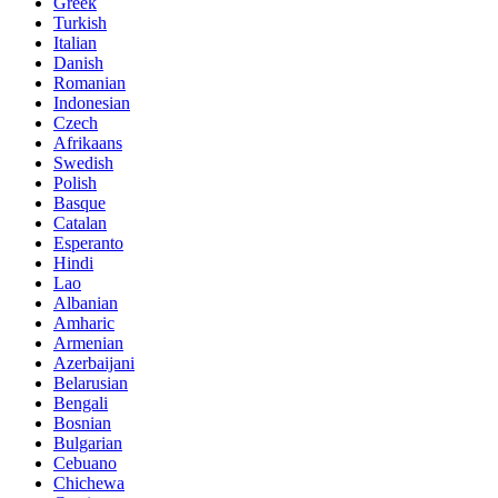
Greek
Turkish
Italian
Danish
Romanian
Indonesian
Czech
Afrikaans
Swedish
Polish
Basque
Catalan
Esperanto
Hindi
Lao
Albanian
Amharic
Armenian
Azerbaijani
Belarusian
Bengali
Bosnian
Bulgarian
Cebuano
Chichewa