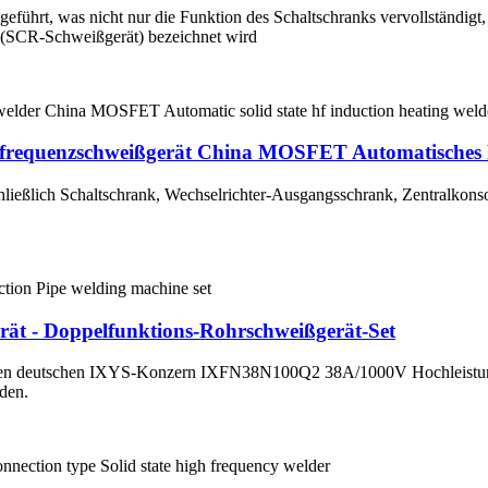
geführt, was nicht nur die Funktion des Schaltschranks vervollständigt,
r (SCR-Schweißgerät) bezeichnet wird
requenzschweißgerät China MOSFET Automatisches F
ließlich Schaltschrank, Wechselrichter-Ausgangsschrank, Zentralkonsol
ät - Doppelfunktions-Rohrschweißgerät-Set
t den deutschen IXYS-Konzern IXFN38N100Q2 38A/1000V Hochleis
den.