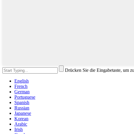
Drücken Sie die Eingabetaste, um z
English
French
German
Portuguese
Spanish
Russian
Japanese
Korean
Arabic
Irish