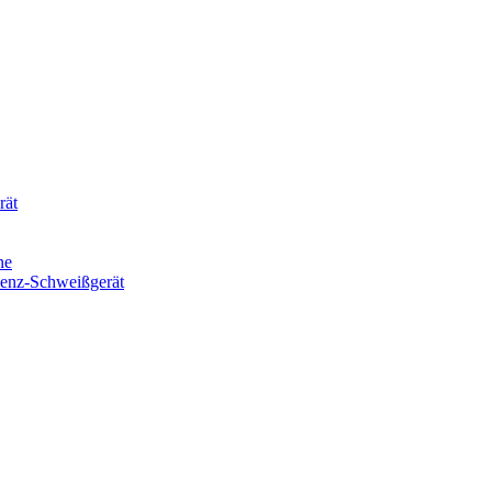
rät
ne
uenz-Schweißgerät