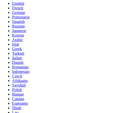
English
French
German
Portuguese
Spanish
Russian
Japanese
Korean
Arabic
Irish
Greek
Turkish
Italian
Danish
Romanian
Indonesian
Czech
Afrikaans
Swedish
Polish
Basque
Catalan
Esperanto
Hindi
Lao