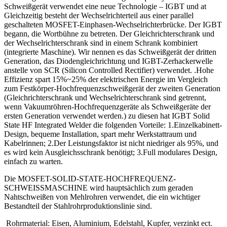
Schweißgerät verwendet eine neue Technologie – IGBT und at
Gleichzeitig besteht der Wechselrichterteil aus einer parallel
geschalteten MOSFET-Einphasen-Wechselrichterbrücke. Der IGBT
begann, die Wortbühne zu betreten. Der Gleichrichterschrank und
der Wechselrichterschrank sind in einem Schrank kombiniert
(integrierte Maschine). Wir nennen es das Schweißgerät der dritten
Generation, das Diodengleichrichtung und IGBT-Zerhackerwelle
anstelle von SCR (Silicon Controlled Rectifier) ​​verwendet. .Hohe
Effizienz spart 15%~25% der elektrischen Energie im Vergleich
zum Festkörper-Hochfrequenzschweißgerät der zweiten Generation
(Gleichrichterschrank und Wechselrichterschrank sind getrennt,
wenn Vakuumröhren-Hochfrequenzgeräte als Schweißgeräte der
ersten Generation verwendet werden.) zu diesen hat IGBT Solid
State HF Integrated Welder die folgenden Vorteile: 1.Einzelkabinett-
Design, bequeme Installation, spart mehr Werkstattraum und
Kabelrinnen; 2.Der Leistungsfaktor ist nicht niedriger als 95%, und
es wird kein Ausgleichsschrank benötigt; 3.Full modulares Design,
einfach zu warten.
Die MOSFET-SOLID-STATE-HOCHFREQUENZ-
SCHWEISSMASCHINE wird hauptsächlich zum geraden
Nahtschweißen von Mehlrohren verwendet, die ein wichtiger
Bestandteil der Stahlrohrproduktionslinie sind.
Rohrmaterial: Eisen, Aluminium, Edelstahl, Kupfer, verzinkt ect.